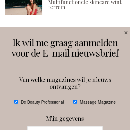
Multifunctionele skincare wint
terrein
×
Volg ons
Ik wil me graag aanmelden
voor de E-mail nieuwsbrief
Instagram
Facebook
Van welke magazines wil je nieuws
ontvangen?
@
debeautyprofessional
De Beauty Professional
Massage Magazine
Mijn gegevens