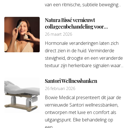
van een ritmische, subtiele beweging...
Natura Bissé vernieuwt
collageenbehandeling voor
hormonale huid
26 maart 2026
Hormonale veranderingen laten zich
direct zien in de huid. Verminderde
stevigheid, droogte en een veranderde
textuur zijn herkenbare signalen waar...
Santori Wellnessbanken
26 februari 2026
Bowie Medical presenteert dit jaar de
vernieuwde Santori wellnessbanken,
ontworpen met luxe en comfort als
uitgangspunt. Elke behandeling op
een...