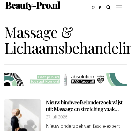
Beauty-Pro.nl
Massage &
Lichaamsbehandeli
Nieuw bindweefselonderzoek wijst
uit: Massage en stretching vaak
effectiever dan injectables
27 juli 2026
Nieuw onderzoek van fascie-expert