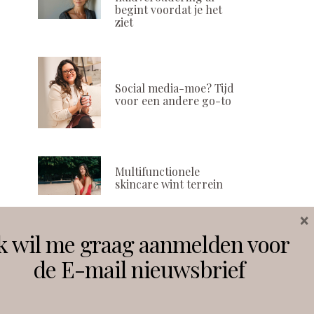
begint voordat je het
ziet
Social media-moe? Tijd
voor een andere go-to
Multifunctionele
skincare wint terrein
×
k wil me graag aanmelden voor
Volg ons
de E-mail nieuwsbrief
Instagram
Facebook