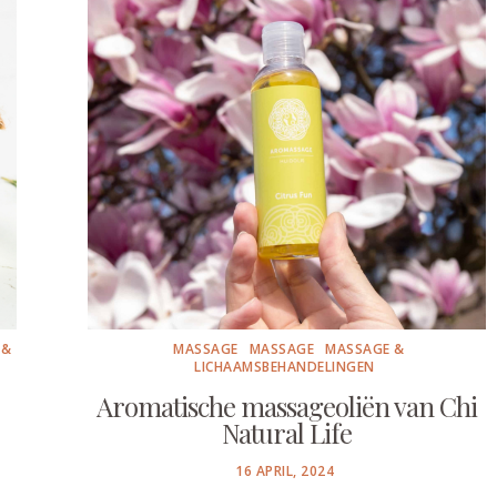
 &
MASSAGE
MASSAGE
MASSAGE &
LICHAAMSBEHANDELINGEN
Aromatische massageoliën van Chi
Natural Life
POSTED
16 APRIL, 2024
ON