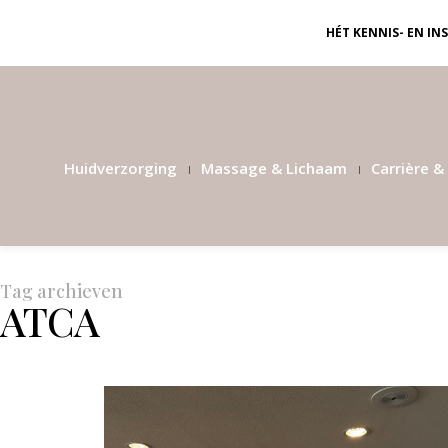
HÉT KENNIS- EN I
Huidverzorging
Massage & Lichaam
Carrière & 
Tag archieven
ATCA