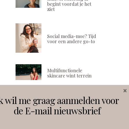
begint voordat je het
ziet
Social media-moe? Tijd
voor een andere go-to
Multifunctionele
skincare wint terrein
×
k wil me graag aanmelden voor
Volg ons
de E-mail nieuwsbrief
Instagram
Facebook