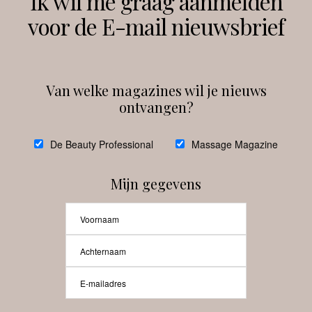
Ik wil me graag aanmelden
voor de E-mail nieuwsbrief
Instagram
Facebook
Van welke magazines wil je nieuws
ontvangen?
@
debeautyprofessional
De Beauty Professional
Massage Magazine
Mijn gegevens
Laat meer posts zien
Beauty-Pro.nl