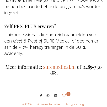
huidtypen, het hele jaar door, en kan zowel los als
binnen bestaande behandelprogramma’s worden
ingezet.
Zelf PRX-PLUS ervaren?
Huidprofessionals kunnen zich aanmelden voor
een
Meet & Treat
bij SURE Medical of deelnemen
aan de PRX-Therapy trainingen in de SURE
Academy.
Meer informatie:
suremedical.nl
of 0485-330
388.
0
ATCA
biorevitalisatie
brightening