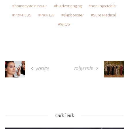
homocysteïnezuur
huidverjonging
non-injectable
PRX-PLUS
PRX-T33
skinbooster
Sure Medical
WiQo
volgende
vorige
Ook leuk