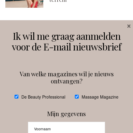
×
Volg ons
Ik wil me graag aanmelden
voor de E-mail nieuwsbrief
Instagram
Facebook
Van welke magazines wil je nieuws
ontvangen?
@
debeautyprofessional
De Beauty Professional
Massage Magazine
Mijn gegevens