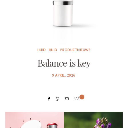
HUID
HUID
PRODUCTNIEUWS
Balance is key
POSTED
9 APRIL, 2026
ON
0