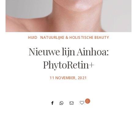
HUID
NATUURLIJKE & HOLISTISCHE BEAUTY
Nieuwe lijn Ainhoa:
PhytoRetin+
POSTED
11 NOVEMBER, 2021
ON
0