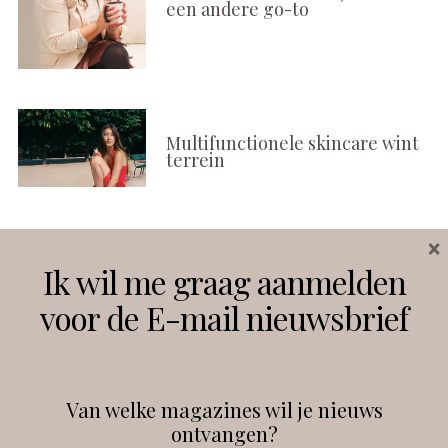
een andere go-to
Multifunctionele skincare wint
terrein
×
Volg ons
Ik wil me graag aanmelden
voor de E-mail nieuwsbrief
Instagram
Facebook
Van welke magazines wil je nieuws
ontvangen?