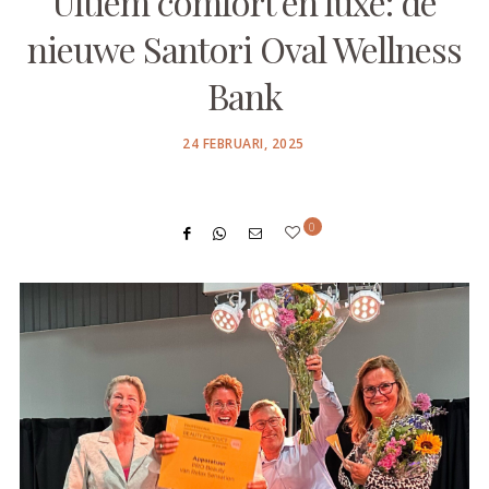
Ultiem comfort en luxe: de
nieuwe Santori Oval Wellness
Bank
POSTED
24 FEBRUARI, 2025
ON
0