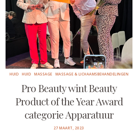
HUID
HUID
MASSAGE
MASSAGE & LICHAAMSBEHANDELINGEN
Pro Beauty wint Beauty
Product of the Year Award
categorie Apparatuur
POSTED
27 MAART, 2023
ON