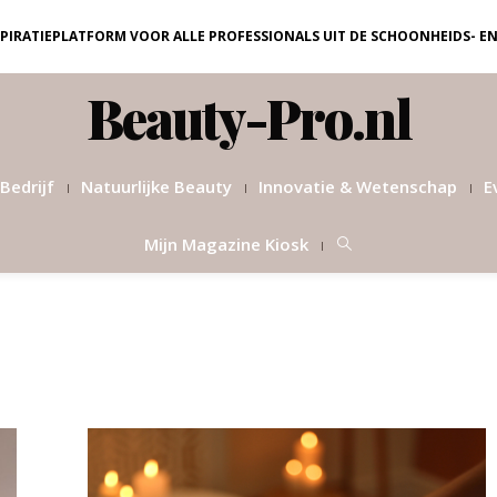
NSPIRATIEPLATFORM VOOR ALLE PROFESSIONALS UIT DE SCHOONHEIDS- E
Beauty-Pro.nl
Bedrijf
Natuurlijke Beauty
Innovatie & Wetenschap
E
Mijn Magazine Kiosk