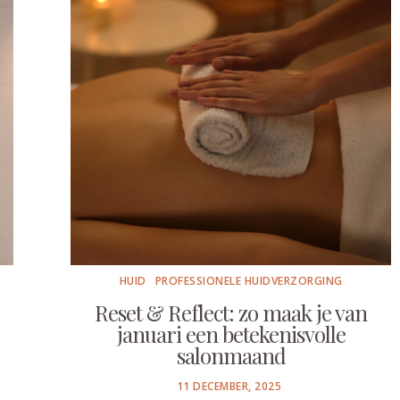
HUID
PROFESSIONELE HUIDVERZORGING
Reset & Reflect: zo maak je van
januari een betekenisvolle
salonmaand
POSTED
11 DECEMBER, 2025
ON