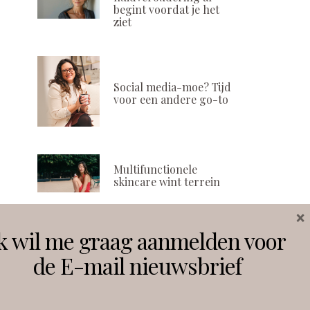
begint voordat je het
ziet
Social media-moe? Tijd
voor een andere go-to
Multifunctionele
skincare wint terrein
×
k wil me graag aanmelden voor
Volg ons
de E-mail nieuwsbrief
Instagram
Facebook