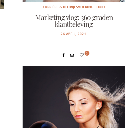
CARRIÈRE & BEDRIJFSVOERING
HUID
Marketing vlog: 360 graden
klantbeleving
POSTED
26 APRIL, 2021
ON
0