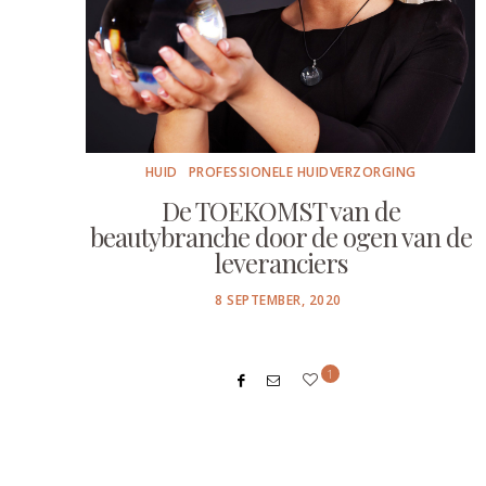
HUID
PROFESSIONELE HUIDVERZORGING
De TOEKOMST van de
beautybranche door de ogen van de
leveranciers
POSTED
8 SEPTEMBER, 2020
ON
1