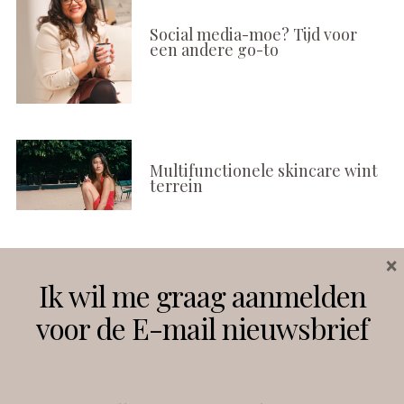
Social media-moe? Tijd voor
een andere go-to
Multifunctionele skincare wint
terrein
×
Volg ons
Ik wil me graag aanmelden
voor de E-mail nieuwsbrief
Instagram
Facebook