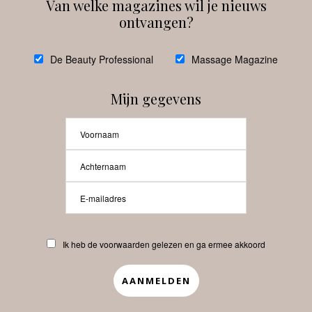
Van welke magazines wil je nieuws
ontvangen?
@
debeautyprofessional
De Beauty Professional
Massage Magazine
Mijn gegevens
Laat meer posts zien
Beauty-Pro.nl
Ik heb de voorwaarden gelezen en ga ermee akkoord
Vacatures
Abonneren
Contact
Privacyverklaring
APP
Copyrights © 2025 Beauty Pro. All Rights Reserved.