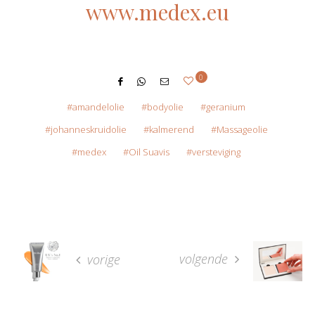
www.medex.eu
0
amandelolie
bodyolie
geranium
johanneskruidolie
kalmerend
Massageolie
medex
Oil Suavis
versteviging
volgende
vorige