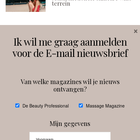
terrein
×
Volg ons
Ik wil me graag aanmelden
voor de E-mail nieuwsbrief
Instagram
Facebook
Van welke magazines wil je nieuws
ontvangen?
@
debeautyprofessional
De Beauty Professional
Massage Magazine
Mijn gegevens