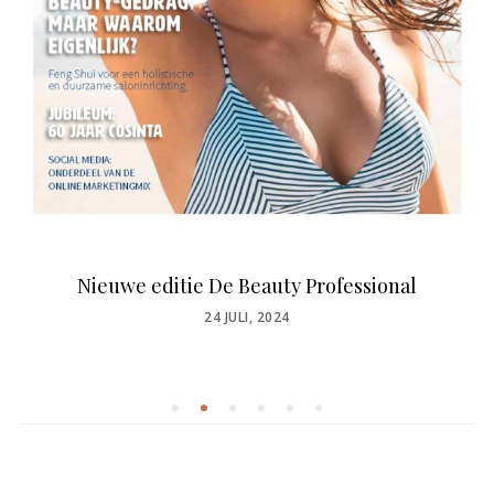
Nieuwe editie De Beauty Professional
POSTED
24 JULI, 2024
ON