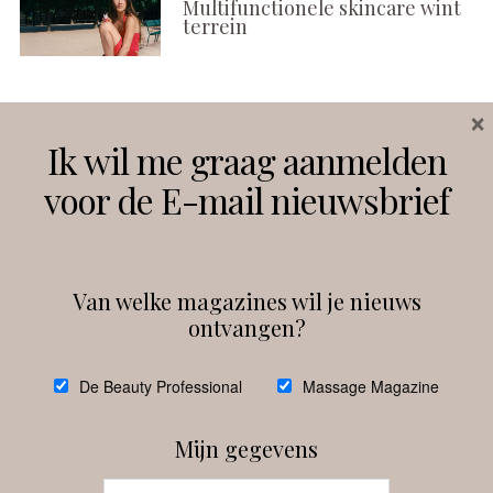
Multifunctionele skincare wint
terrein
×
Volg ons
Ik wil me graag aanmelden
voor de E-mail nieuwsbrief
Instagram
Facebook
Van welke magazines wil je nieuws
ontvangen?
@
debeautyprofessional
De Beauty Professional
Massage Magazine
Mijn gegevens