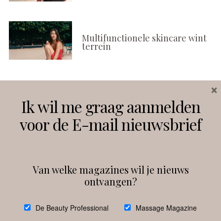
Multifunctionele skincare wint
terrein
×
Volg ons
Ik wil me graag aanmelden
voor de E-mail nieuwsbrief
Instagram
Facebook
Van welke magazines wil je nieuws
ontvangen?
@
debeautyprofessional
De Beauty Professional
Massage Magazine