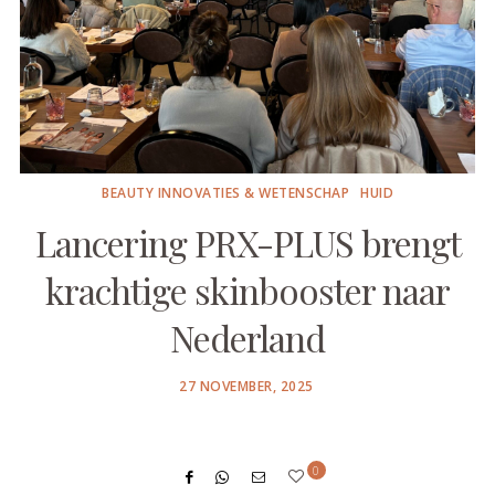
BEAUTY INNOVATIES & WETENSCHAP
HUID
Lancering PRX-PLUS brengt
krachtige skinbooster naar
Nederland
POSTED
27 NOVEMBER, 2025
ON
0