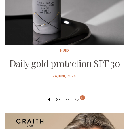
HUID
Daily gold protection SPF 30
POSTED
24 JUNI, 2026
ON
0