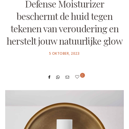
Defense Moisturizer
beschermt de huid tegen
tekenen van veroudering en
herstelt jouw natuurlijke glow
POSTED
5 OKTOBER, 2023
ON
0