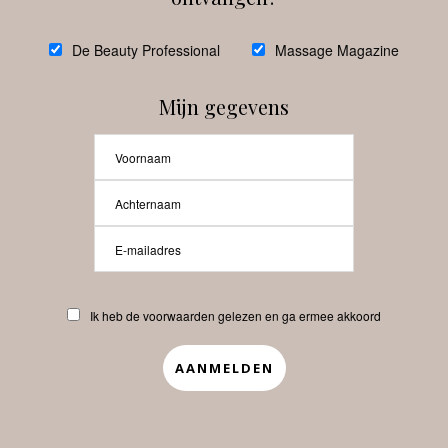
@
debeautyprofessional
De Beauty Professional
Massage Magazine
Mijn gegevens
Laat meer posts zien
Beauty-Pro.nl
Ik heb de voorwaarden gelezen en ga ermee akkoord
Vacatures
Abonneren
Contact
Privacyverklaring
APP
Copyrights © 2025 Beauty Pro. All Rights Reserved.