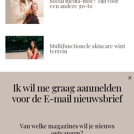
Social media-moe? Tijd voor
een andere go-to
Multifunctionele skincare wint
terrein
×
Volg ons
Ik wil me graag aanmelden
voor de E-mail nieuwsbrief
Instagram
Facebook
Van welke magazines wil je nieuws
ontvangen?