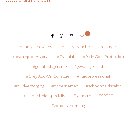
0
beauty innovaties
beautybranche
Beautypro
beautyprofessional
Craithlab
Daily Gold Protection
getinte dagcrème
gevoelige huid
Grey Add-On Collectie
huidprofessional
huidverzorging
ondernemen
schoonheidssalon
schoonheidsspecialist
skincare
SPF 30
zonbescherming