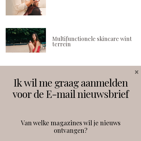
Multifunctionele skincare wint
terrein
×
Volg ons
Ik wil me graag aanmelden
voor de E-mail nieuwsbrief
Instagram
Facebook
Van welke magazines wil je nieuws
ontvangen?
@
debeautyprofessional