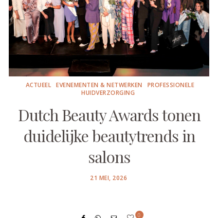
ACTUEEL
EVENEMENTEN & NETWERKEN
PROFESSIONELE
HUIDVERZORGING
Dutch Beauty Awards tonen
duidelijke beautytrends in
salons
POSTED
21 MEI, 2026
ON
0