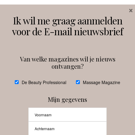
×
Volg ons
Ik wil me graag aanmelden
voor de E-mail nieuwsbrief
Instagram
Facebook
Van welke magazines wil je nieuws
ontvangen?
@
debeautyprofessional
De Beauty Professional
Massage Magazine
Mijn gegevens
Laat meer posts zien