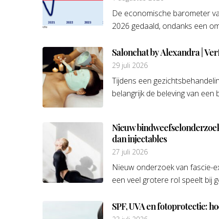
De economische barometer van 
2026 gedaald, ondanks een omz
Salonchat by Alexandra | Ve
29 juli 2026
Tijdens een gezichtsbehandeli
belangrijk de beleving van een 
Nieuw bindweefselonderzoek w
dan injectables
27 juli 2026
Nieuw onderzoek van fascie-exp
een veel grotere rol speelt bij 
SPF, UVA en fotoprotectie: hoe