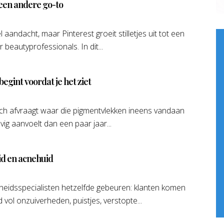
 een andere go-to
 aandacht, maar Pinterest groeit stilletjes uit tot een
 beautyprofessionals. In dit...
gint voordat je het ziet
e zich afvraagt waar die pigmentvlekken ineens vandaan
ig aanvoelt dan een paar jaar...
id en acnehuid
eidsspecialisten hetzelfde gebeuren: klanten komen
 vol onzuiverheden, puistjes, verstopte...