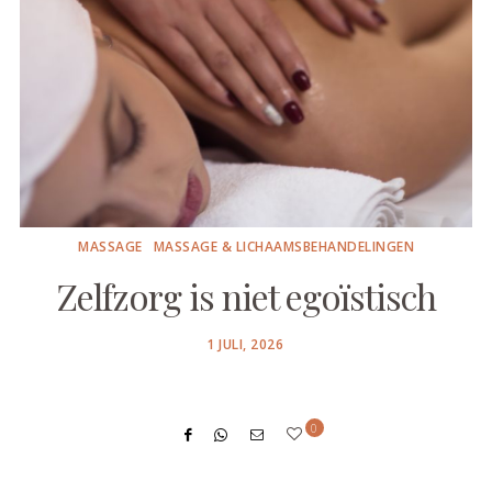
MASSAGE
MASSAGE & LICHAAMSBEHANDELINGEN
Zelfzorg is niet egoïstisch
POSTED
1 JULI, 2026
ON
0