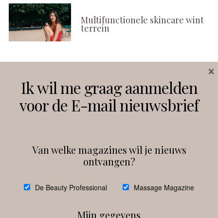
Multifunctionele skincare wint
terrein
×
Volg ons
Ik wil me graag aanmelden
voor de E-mail nieuwsbrief
Instagram
Facebook
Van welke magazines wil je nieuws
ontvangen?
@
debeautyprofessional
De Beauty Professional
Massage Magazine
Mijn gegevens