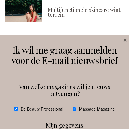
Multifunctionele skincare wint
terrein
×
Volg ons
Ik wil me graag aanmelden
voor de E-mail nieuwsbrief
Instagram
Facebook
Van welke magazines wil je nieuws
ontvangen?
@
debeautyprofessional
De Beauty Professional
Massage Magazine
Mijn gegevens