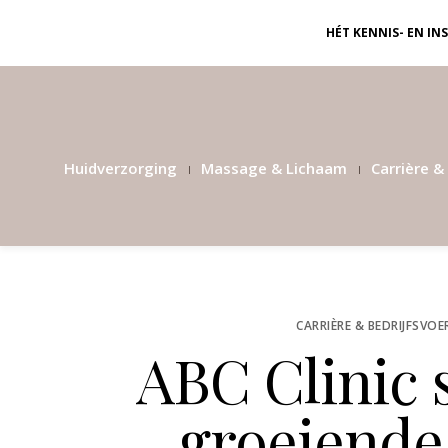
HÉT KENNIS- EN I
Huidverzorging
Massage & Lichaam
Carrière & 
CARRIÈRE & BEDRIJFSVOE
ABC Clinic s
groeiende