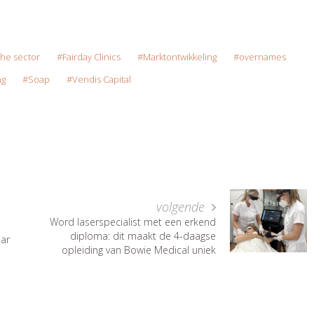
che sector
Fairday Clinics
Marktontwikkeling
overnames
ng
Soap
Vendis Capital
volgende
Word laserspecialist met een erkend
diploma: dit maakt de 4-daagse
aar
opleiding van Bowie Medical uniek