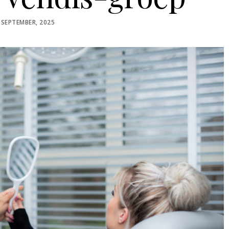
STED
 SEPTEMBER, 2025
N