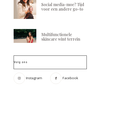
Social media-moe? Tijd
voor een andere go-to
Multifunctionele
skincare wint terrein
Volg ons
Instagram
Facebook
Vivian Reijs @ opening
Vagheggi Raid S