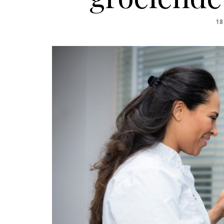
PO
18
O