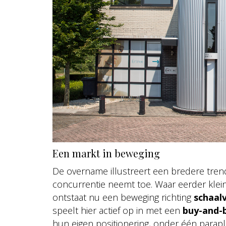
Een markt in beweging
De overname illustreert een bredere trend
concurrentie neemt toe. Waar eerder klein
ontstaat nu een beweging richting
schaal
speelt hier actief op in met een
buy-and-b
hun eigen positionering, onder één parapl