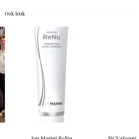
Ook leuk
n Marini ReNu
NCV steunt Europees