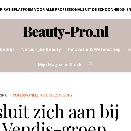
NSPIRATIEPLATFORM VOOR ALLE PROFESSIONALS UIT DE SCHOONHEIDS- E
Beauty-Pro.nl
Bedrijf
Natuurlijke Beauty
Innovatie & Wetenschap
E
Mijn Magazine Kiosk
RING
PROFESSIONELE HUIDVERZORGING
luit zich aan bij
 Vendis-groep