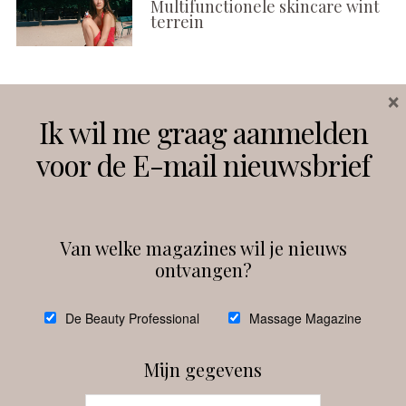
Multifunctionele skincare wint
terrein
×
Volg ons
Ik wil me graag aanmelden
voor de E-mail nieuwsbrief
Instagram
Facebook
Van welke magazines wil je nieuws
ontvangen?
@
debeautyprofessional
De Beauty Professional
Massage Magazine
Mijn gegevens