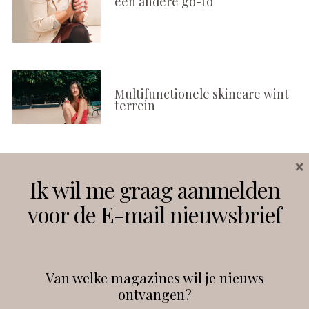
een andere go-to
Multifunctionele skincare wint
terrein
×
Volg ons
Ik wil me graag aanmelden
voor de E-mail nieuwsbrief
Instagram
Facebook
Van welke magazines wil je nieuws
ontvangen?
@
debeautyprofessional