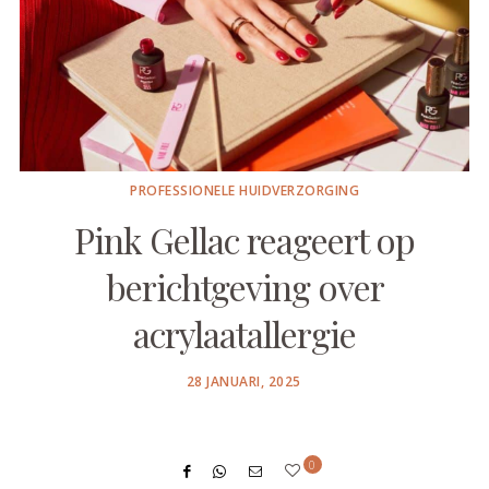
PROFESSIONELE HUIDVERZORGING
Pink Gellac reageert op
berichtgeving over
acrylaatallergie
POSTED
28 JANUARI, 2025
ON
0