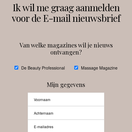
Volg ons
Ik wil me graag aanmelden
voor de E-mail nieuwsbrief
Instagram
Facebook
Van welke magazines wil je nieuws
ontvangen?
@
debeautyprofessional
De Beauty Professional
Massage Magazine
Mijn gegevens
Laat meer posts zien
Beauty-Pro.nl