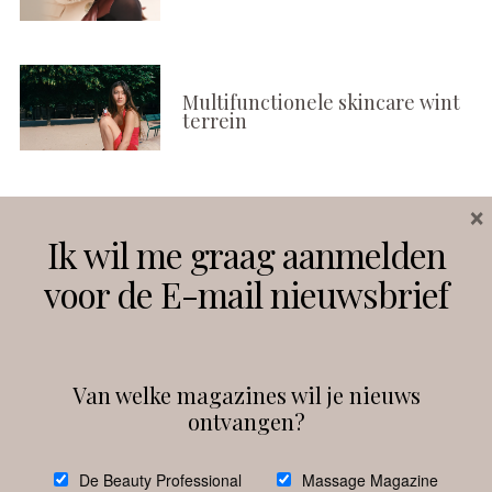
Multifunctionele skincare wint
terrein
×
Volg ons
Ik wil me graag aanmelden
voor de E-mail nieuwsbrief
Instagram
Facebook
Van welke magazines wil je nieuws
ontvangen?
@
debeautyprofessional
De Beauty Professional
Massage Magazine