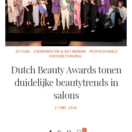
ACTUEEL
EVENEMENTEN & NETWERKEN
PROFESSIONELE
HUIDVERZORGING
Dutch Beauty Awards tonen
duidelijke beautytrends in
salons
POSTED
21 MEI, 2026
ON
0