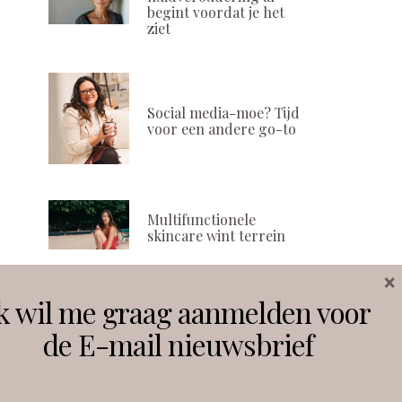
begint voordat je het
ziet
Social media-moe? Tijd
voor een andere go-to
Multifunctionele
skincare wint terrein
×
k wil me graag aanmelden voor
Volg ons
de E-mail nieuwsbrief
Instagram
Facebook