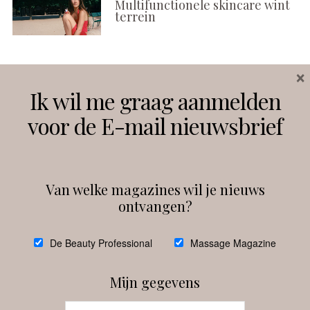
Multifunctionele skincare wint
terrein
×
Volg ons
Ik wil me graag aanmelden
voor de E-mail nieuwsbrief
Instagram
Facebook
Van welke magazines wil je nieuws
ontvangen?
@
debeautyprofessional
De Beauty Professional
Massage Magazine
Mijn gegevens