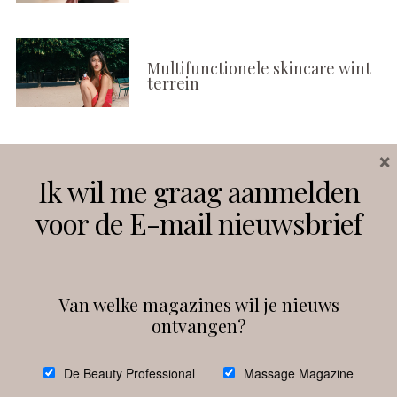
Multifunctionele skincare wint
terrein
×
Volg ons
Ik wil me graag aanmelden
voor de E-mail nieuwsbrief
Instagram
Facebook
Van welke magazines wil je nieuws
ontvangen?
@
debeautyprofessional
De Beauty Professional
Massage Magazine