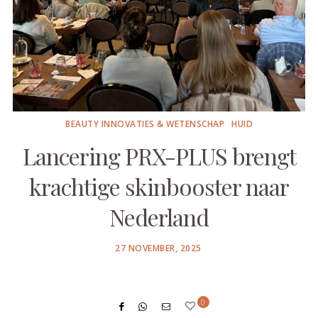
BEAUTY INNOVATIES & WETENSCHAP
HUID
Lancering PRX-PLUS brengt
krachtige skinbooster naar
Nederland
POSTED
27 NOVEMBER, 2025
ON
0