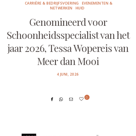
CARRIÈRE & BEDRIJFSVOERING
EVENEMENTEN &
NETWERKEN
HUID
Genomineerd voor
Schoonheidsspecialist van het
jaar 2026, Tessa Wopereis van
Meer dan Mooi
POSTED
4 JUNI, 2026
ON
0