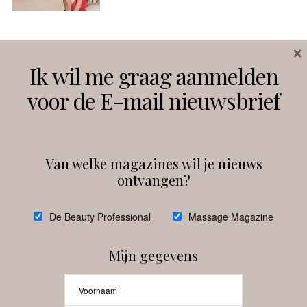
×
Volg ons
Ik wil me graag aanmelden
voor de E-mail nieuwsbrief
Instagram
Facebook
Van welke magazines wil je nieuws
ontvangen?
@
debeautyprofessional
De Beauty Professional
Massage Magazine
Mijn gegevens