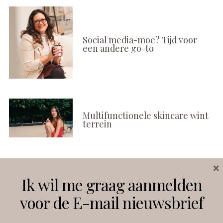
Social media-moe? Tijd voor
een andere go-to
Multifunctionele skincare wint
terrein
×
Volg ons
Ik wil me graag aanmelden
voor de E-mail nieuwsbrief
Instagram
Facebook