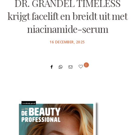
DR. GRANDEL TIMELESS
krijgt facelift en breidt uit met
niacinamide-serum
POSTED
16 DECEMBER, 2025
ON
0