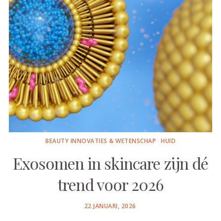
BEAUTY INNOVATIES & WETENSCHAP
HUID
Exosomen in skincare zijn dé
trend voor 2026
POSTED
22 JANUARI, 2026
ON