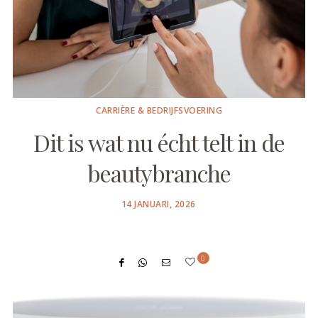
CARRIÈRE & BEDRIJFSVOERING
Dit is wat nu écht telt in de
beautybranche
POSTED
14 JANUARI, 2026
ON
0