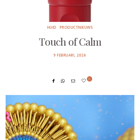
HUID
PRODUCTNIEUWS
Touch of Calm
POSTED
9 FEBRUARI, 2026
ON
0