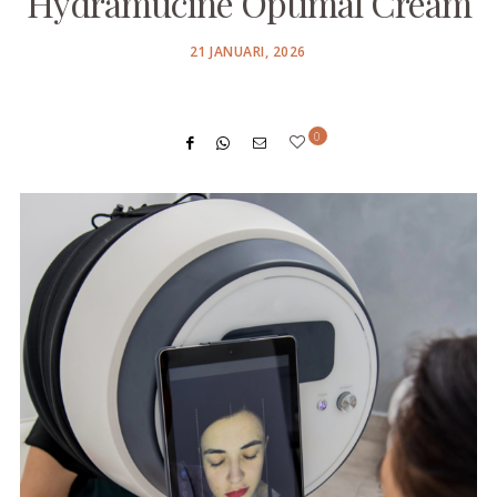
Hydramucine Optimal Cream
POSTED
21 JANUARI, 2026
ON
0