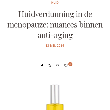
HUID
Huidverdunning in de
menopauze: nuances binnen
anti-aging
POSTED
13 MEI, 2026
ON
0