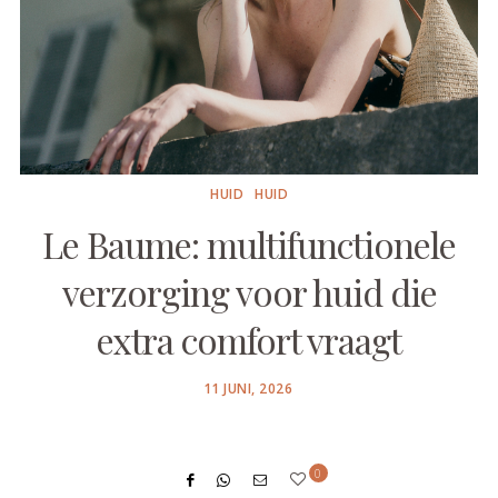
HUID
HUID
Le Baume: multifunctionele
verzorging voor huid die
extra comfort vraagt
POSTED
11 JUNI, 2026
ON
0