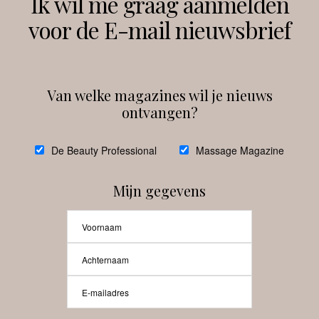
Ik wil me graag aanmelden
voor de E-mail nieuwsbrief
Instagram
Facebook
Van welke magazines wil je nieuws
ontvangen?
@
debeautyprofessional
De Beauty Professional
Massage Magazine
Mijn gegevens
Laat meer posts zien
Beauty-Pro.nl