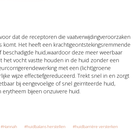
rvoor dat de receptoren die vaatverwijdingveroorzaken
s komt. Het heeft een krachtigeontstekingsremmende
/of beschadigde huid,waardoor deze meer weerbaar
pt het vocht vastte houden in de huid zonder een
kleurcorrigerendewerking met een (licht)groene
ke wijze effectiefgereduceerd. Trekt snel in en zorgt
tbaar bij eengevoelige of snel geïrriteerde huid,
 erytheem bijeen onzuivere huid.
Hannah
huidbalans herstellen
huidbarrière versterken