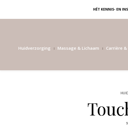
HÉT KENNIS- EN I
Huidverzorging
Massage & Lichaam
Carrière & 
HUI
Touc
9