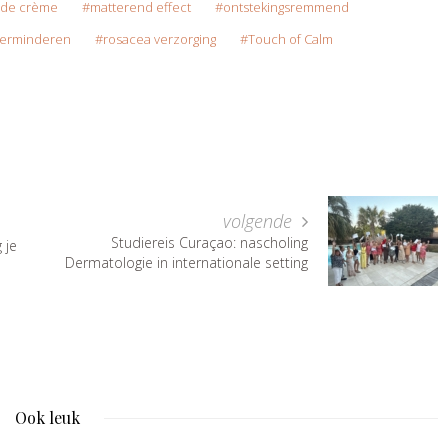
nde crème
matterend effect
ontstekingsremmend
verminderen
rosacea verzorging
Touch of Calm
volgende
Studiereis Curaçao: nascholing
 je
Dermatologie in internationale setting
Ook leuk