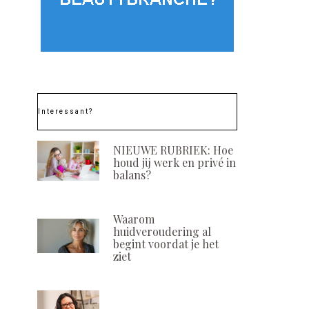
Interessant?
NIEUWE RUBRIEK: Hoe
houd jij werk en privé in
balans?
Waarom
huidveroudering al
begint voordat je het
Nieuw! Timexpert
Beursnoviteit! 
ziet
Radiance C+ van
lanceert Con
Germaine de Capuccini
Cosmeceuti
POSTED
POSTED
10 JUNI, 2021
30 MAART, 20