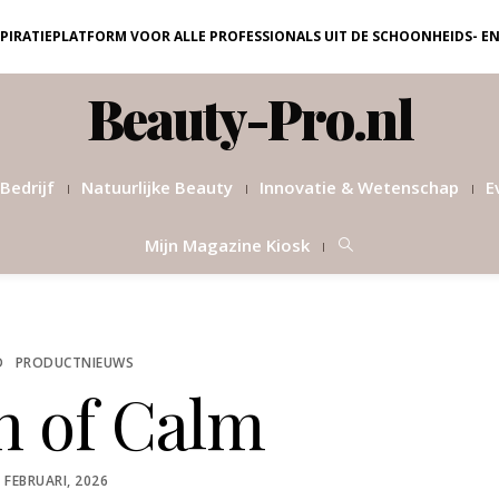
NSPIRATIEPLATFORM VOOR ALLE PROFESSIONALS UIT DE SCHOONHEIDS- E
Beauty-Pro.nl
Bedrijf
Natuurlijke Beauty
Innovatie & Wetenschap
E
Mijn Magazine Kiosk
D
PRODUCTNIEUWS
h of Calm
POSTED
 FEBRUARI, 2026
ON