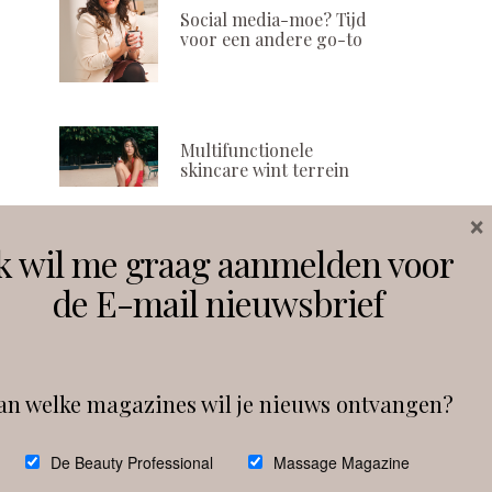
ON
ON
Social media-moe? Tijd
voor een andere go-to
Multifunctionele
skincare wint terrein
×
k wil me graag aanmelden voor
Volg ons
de E-mail nieuwsbrief
Instagram
Facebook
an welke magazines wil je nieuws ontvangen?
Follow on Instagram
De Beauty Professional
Massage Magazine