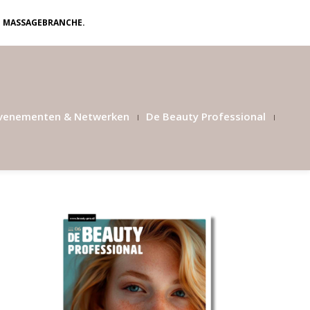
N MASSAGEBRANCHE.
venementen & Netwerken
De Beauty Professional