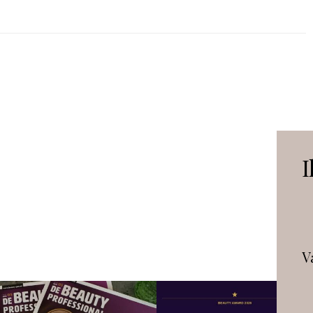
ON
I
V