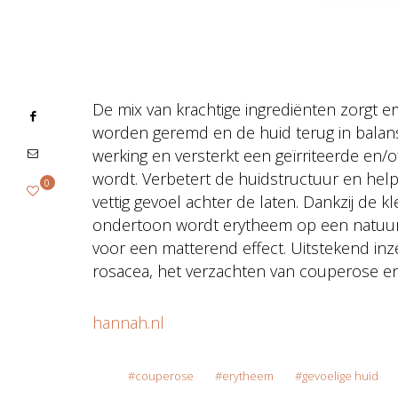
De mix van krachtige ingrediënten zorgt e
worden geremd en de huid terug in balan
werking en versterkt een geïrriteerde en
wordt. Verbetert de huidstructuur en hel
0
vettig gevoel achter de laten. Dankzij de 
ondertoon wordt erytheem op een natuurlij
voor een matterend effect. Uitstekend inze
rosacea, het verzachten van couperose en
hannah.nl
couperose
erytheem
gevoelige huid