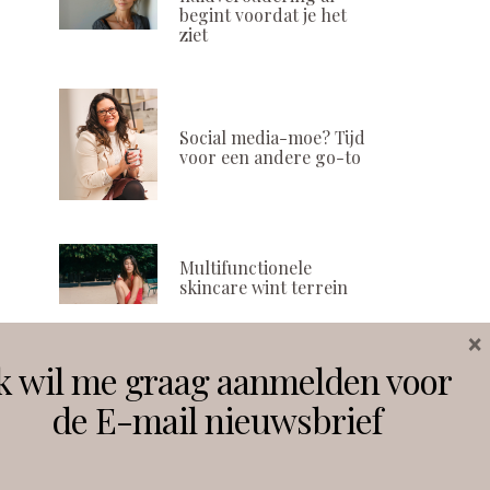
begint voordat je het
ziet
Social media-moe? Tijd
voor een andere go-to
Multifunctionele
skincare wint terrein
×
k wil me graag aanmelden voor
Volg ons
de E-mail nieuwsbrief
Instagram
Facebook