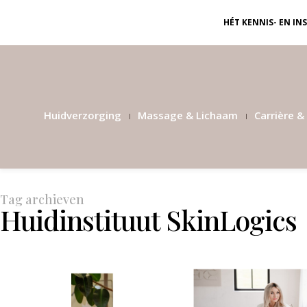
HÉT KENNIS- EN I
Huidverzorging
Massage & Lichaam
Carrière & 
Tag archieven
Huidinstituut SkinLogics