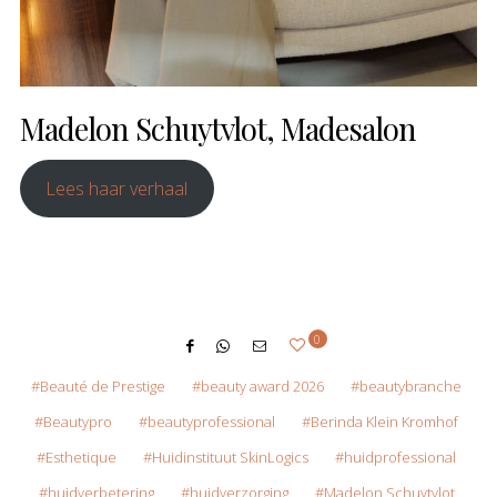
Madelon Schuytvlot, Madesalon
Lees haar verhaal
0
Beauté de Prestige
beauty award 2026
beautybranche
Beautypro
beautyprofessional
Berinda Klein Kromhof
Esthetique
Huidinstituut SkinLogics
huidprofessional
huidverbetering
huidverzorging
Madelon Schuytvlot