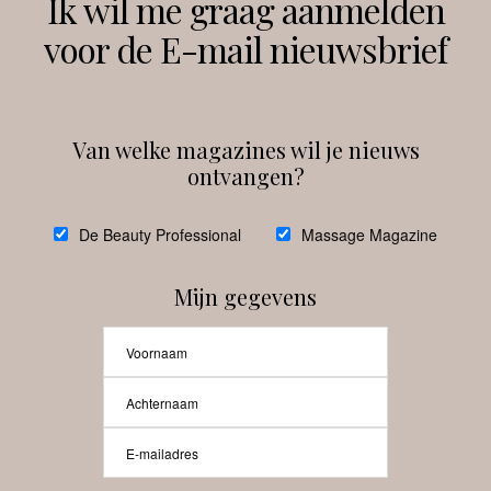
Ik wil me graag aanmelden
voor de E-mail nieuwsbrief
Instagram
Facebook
Van welke magazines wil je nieuws
ontvangen?
@
debeautyprofessional
De Beauty Professional
Massage Magazine
Mijn gegevens
Laat meer posts zien
Beauty-Pro.nl