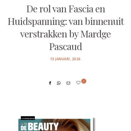
De rol van Fascia en
Huidspanning: van binnenuit
verstrakken by Mardge
Pascaud
POSTED
13 JANUARI, 2026
ON
0