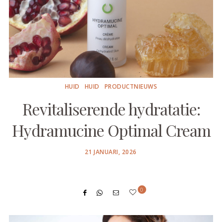
HUID
HUID
PRODUCTNIEUWS
Revitaliserende hydratatie:
Hydramucine Optimal Cream
POSTED
21 JANUARI, 2026
ON
0