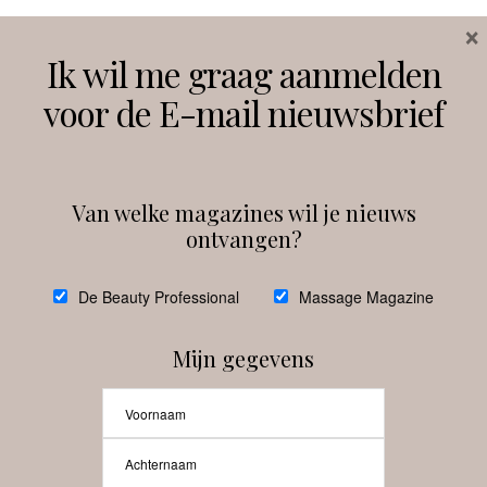
×
Volg ons
Ik wil me graag aanmelden
voor de E-mail nieuwsbrief
Instagram
Facebook
Van welke magazines wil je nieuws
ontvangen?
@
debeautyprofessional
De Beauty Professional
Massage Magazine
Mijn gegevens
Laat meer posts zien