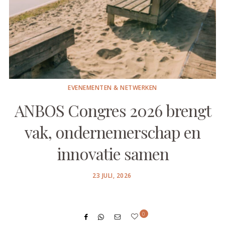
EVENEMENTEN & NETWERKEN
ANBOS Congres 2026 brengt
vak, ondernemerschap en
innovatie samen
POSTED
23 JULI, 2026
ON
0