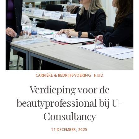
CARRIÈRE & BEDRIJFSVOERING
HUID
Verdieping voor de
beautyprofessional bij U-
Consultancy
POSTED
11 DECEMBER, 2025
ON