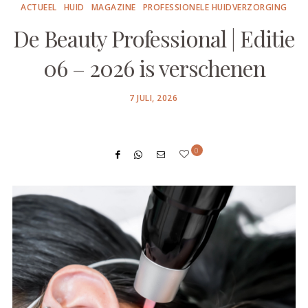
ACTUEEL
HUID
MAGAZINE
PROFESSIONELE HUIDVERZORGING
De Beauty Professional | Editie
06 – 2026 is verschenen
POSTED
7 JULI, 2026
ON
0