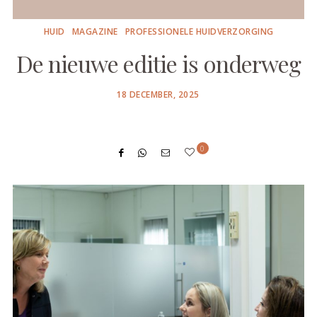
HUID
MAGAZINE
PROFESSIONELE HUIDVERZORGING
De nieuwe editie is onderweg
POSTED
18 DECEMBER, 2025
ON
0