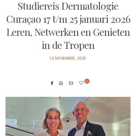
Studiereis Dermatologie
Curaçao 17 t/m 25 januari 2026
Leren, Netwerken en Genieten
in de Tropen
POSTED
12 NOVEMBER, 2025
ON
0