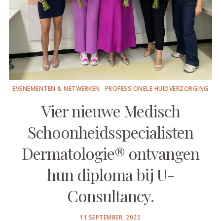
EVENEMENTEN & NETWERKEN
PROFESSIONELE HUIDVERZORGING
Vier nieuwe Medisch
Schoonheidsspecialisten
Dermatologie® ontvangen
hun diploma bij U-
Consultancy.
POSTED
11 SEPTEMBER, 2025