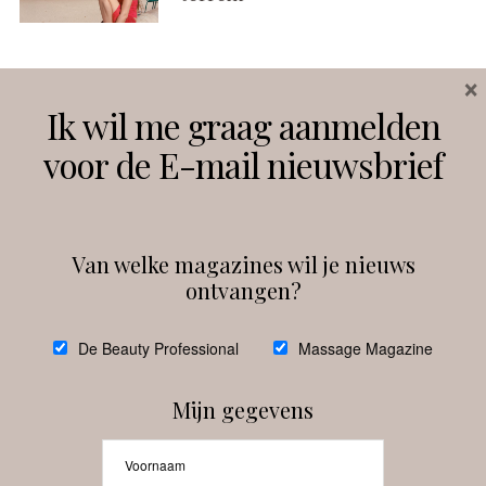
×
Volg ons
Ik wil me graag aanmelden
voor de E-mail nieuwsbrief
Instagram
Facebook
Van welke magazines wil je nieuws
ontvangen?
@
debeautyprofessional
De Beauty Professional
Massage Magazine
Mijn gegevens