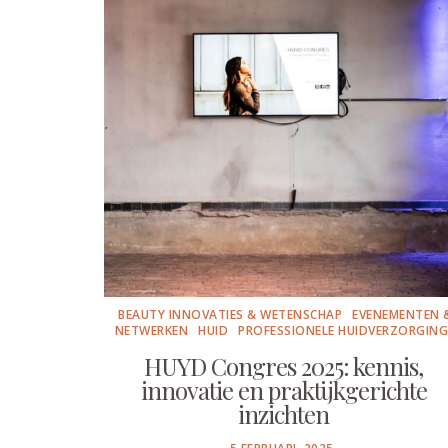
BEAUTY INNOVATIES & WETENSCHAP
EVENEMENTEN 
NETWERKEN
HUID
PROFESSIONELE HUIDVERZORGIN
HUYD Congres 2025: kennis,
innovatie en praktijkgerichte
inzichten
POSTED