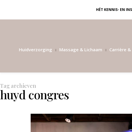
HÉT KENNIS- EN I
Huidverzorging
Massage & Lichaam
Carrière & 
Tag archieven
huyd congres