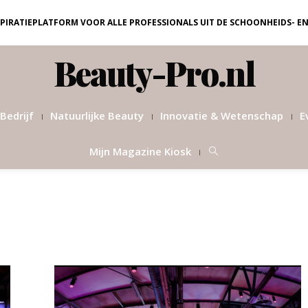
NSPIRATIEPLATFORM VOOR ALLE PROFESSIONALS UIT DE SCHOONHEIDS- E
Beauty-Pro.nl
Bedrijf
Natuurlijke Beauty
Innovatie & Wetenschap
E
Mijn Magazine Kiosk