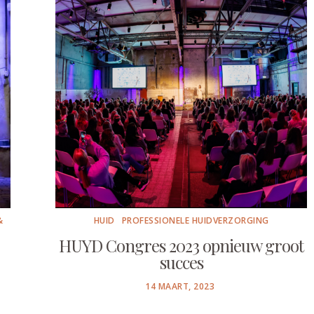
&
HUID
PROFESSIONELE HUIDVERZORGING
G
HUYD Congres 2023 opnieuw groot
succes
POSTED
14 MAART, 2023
ON