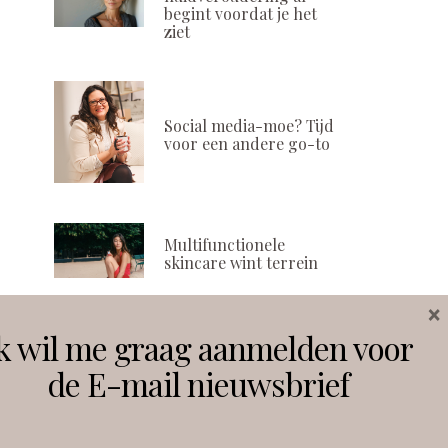
begint voordat je het
ziet
Social media-moe? Tijd
voor een andere go-to
Multifunctionele
skincare wint terrein
×
k wil me graag aanmelden voor
Volg ons
de E-mail nieuwsbrief
Instagram
Facebook