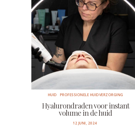
HUID
PROFESSIONELE HUIDVERZORGING
Hyalurondraden voor instant
volume in de huid
POSTED
12 JUNI, 2024
ON