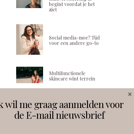
begint voordat je het
ziet
Social media-moe? Tijd
voor een andere go-to
Multifunctionele
skincare wint terrein
×
k wil me graag aanmelden voor
Volg ons
de E-mail nieuwsbrief
Instagram
Facebook