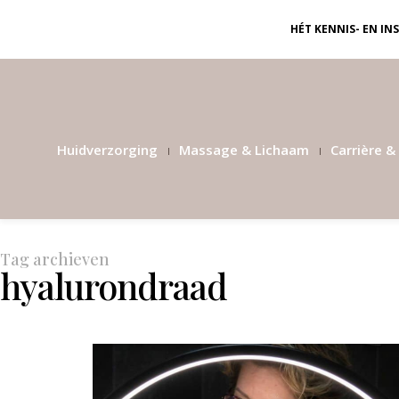
HÉT KENNIS- EN I
Huidverzorging
Massage & Lichaam
Carrière & 
Tag archieven
hyalurondraad