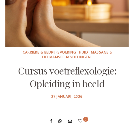
CARRIÈRE & BEDRIJFSVOERING
HUID
MASSAGE &
LICHAAMSBEHANDELINGEN
Cursus voetreflexologie:
Opleiding in beeld
POSTED
27 JANUARI, 2026
ON
0