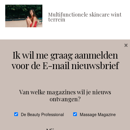
Multifunctionele skincare wint
terrein
×
Volg ons
Ik wil me graag aanmelden
voor de E-mail nieuwsbrief
Instagram
Facebook
Van welke magazines wil je nieuws
ontvangen?
@
debeautyprofessional
De Beauty Professional
Massage Magazine