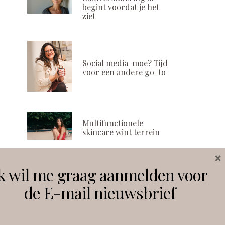
begint voordat je het
ziet
Social media-moe? Tijd
voor een andere go-to
Multifunctionele
skincare wint terrein
×
k wil me graag aanmelden voor
Volg ons
de E-mail nieuwsbrief
Instagram
Facebook