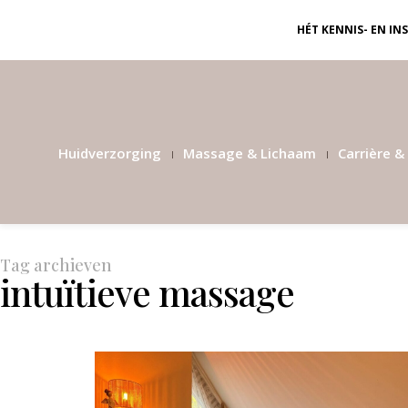
HÉT KENNIS- EN I
Huidverzorging
Massage & Lichaam
Carrière & 
Tag archieven
intuïtieve massage