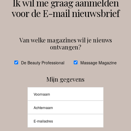
Ik wil me graag aanmelden
voor de E-mail nieuwsbrief
Instagram
Facebook
Van welke magazines wil je nieuws
ontvangen?
@
debeautyprofessional
De Beauty Professional
Massage Magazine
Mijn gegevens
Laat meer posts zien
Beauty-Pro.nl