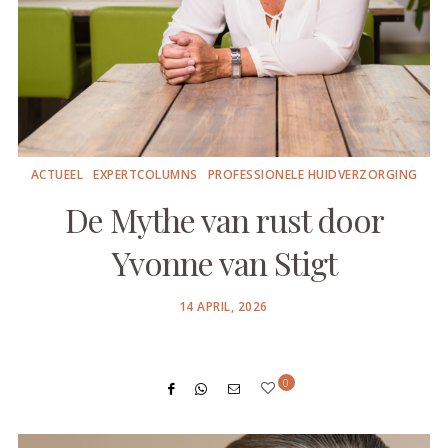
ACTUEEL
EXPERTCOLUMNS
PROFESSIONELE HUIDVERZORGING
De Mythe van rust door
Yvonne van Stigt
POSTED
14 APRIL, 2026
ON
0