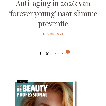
Anti-aging in 2026: van
‘forever young’ naar slimme
preventie
POSTED
13 APRIL, 2026
ON
0