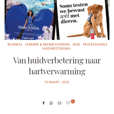
BUSINESS
CARRIÈRE & BEDRIJFSVOERING
HUID
PROFESSIONELE
HUIDVERZORGING
Van huidverbetering naar
hartverwarming
POSTED
13 MAART, 2025
ON
0