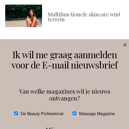
Multifunctionele skincare wint
terrein
×
Volg ons
Ik wil me graag aanmelden
voor de E-mail nieuwsbrief
Instagram
Facebook
Van welke magazines wil je nieuws
ontvangen?
@
debeautyprofessional
De Beauty Professional
Massage Magazine