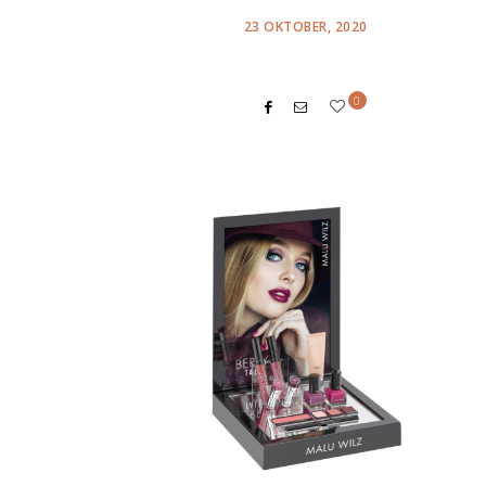
POSTED
23 OKTOBER, 2020
ON
0