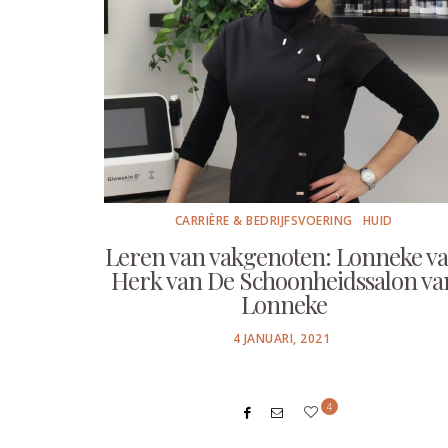
CARRIÈRE & BEDRIJFSVOERING
HUID
Leren van vakgenoten: Lonneke v
Herk van De Schoonheidssalon va
Lonneke
POSTED
4 JANUARI, 2021
ON
4