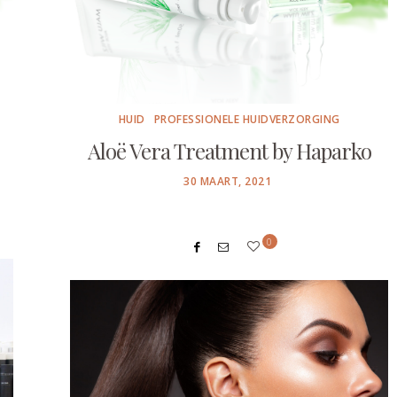
HUID
PROFESSIONELE HUIDVERZORGING
Aloë Vera Treatment by Haparko
POSTED
30 MAART, 2021
ON
0