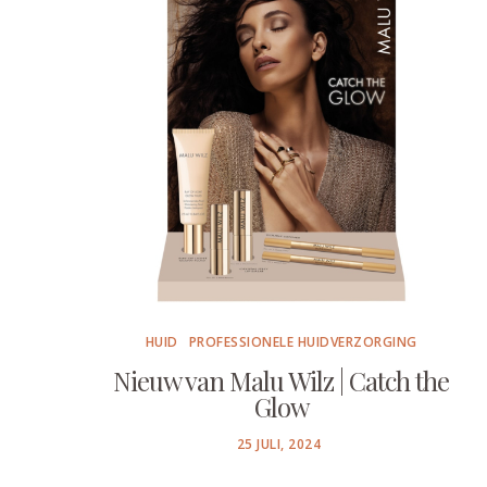
HUID
PROFESSIONELE HUIDVERZORGING
Nieuw van Malu Wilz | Catch the
Glow
POSTED
25 JULI, 2024
ON