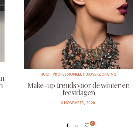
HUID
PROFESSIONELE HUIDVERZORGING
an
n
Make-up trends voor de winter en
feestdagen
POSTED
6 NOVEMBER, 2020
ON
0