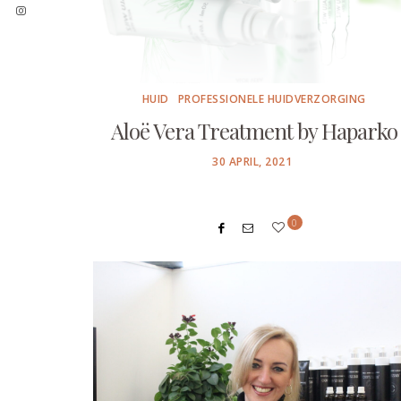
HUID
PROFESSIONELE HUIDVERZORGING
Aloë Vera Treatment by Haparko
POSTED
30 APRIL, 2021
ON
0