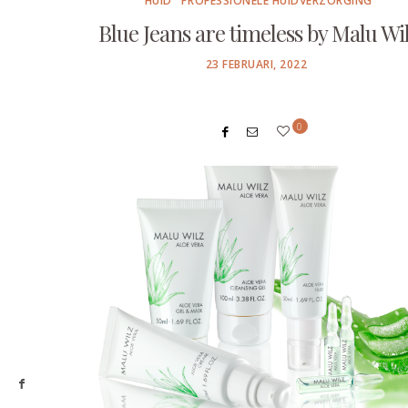
HUID
PROFESSIONELE HUIDVERZORGING
Blue Jeans are timeless by Malu Wi
POSTED
23 FEBRUARI, 2022
ON
0