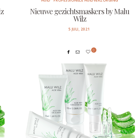
HUID
PROFESSIONELE HUIDVERZORGING
lz
Nieuwe gezichtsmaskers by Malu
Wilz
POSTED
5 JULI, 2021
ON
0