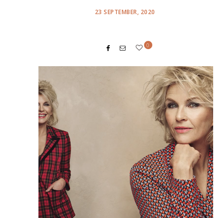
POSTED
23 SEPTEMBER, 2020
ON
0