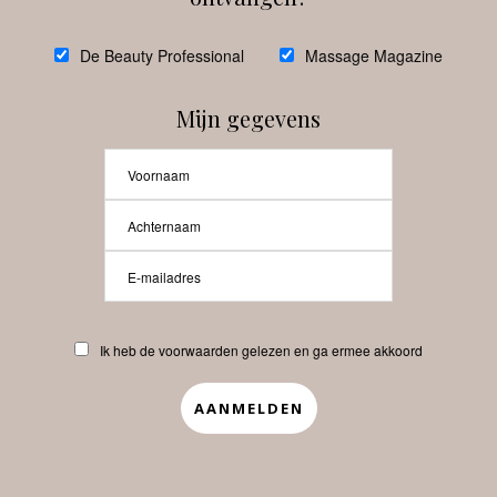
@
debeautyprofessional
De Beauty Professional
Massage Magazine
Mijn gegevens
Laat meer posts zien
Beauty-Pro.nl
Ik heb de voorwaarden gelezen en ga ermee akkoord
Vacatures
Abonneren
Contact
Privacyverklaring
APP
Copyrights © 2025 Beauty Pro. All Rights Reserved.