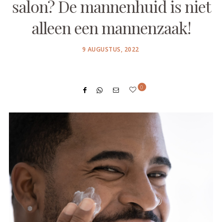
salon? De mannenhuid is niet
alleen een mannenzaak!
POSTED
9 AUGUSTUS, 2022
ON
0