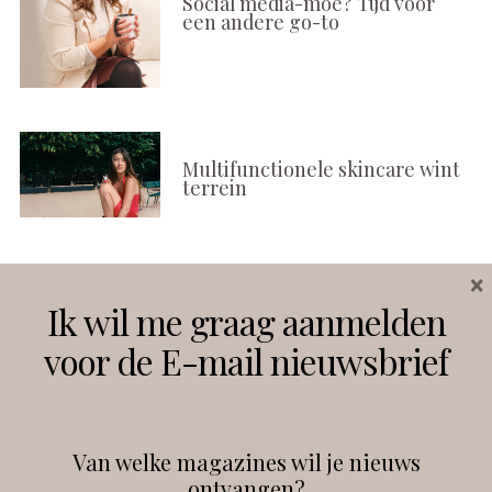
Social media-moe? Tijd voor
een andere go-to
Multifunctionele skincare wint
terrein
×
Volg ons
Ik wil me graag aanmelden
voor de E-mail nieuwsbrief
Instagram
Facebook
Van welke magazines wil je nieuws
ontvangen?