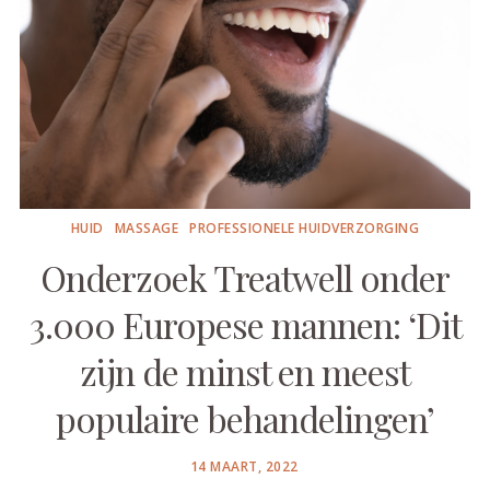
HUID
MASSAGE
PROFESSIONELE HUIDVERZORGING
Onderzoek Treatwell onder
3.000 Europese mannen: ‘Dit
zijn de minst en meest
populaire behandelingen’
POSTED
14 MAART, 2022
ON