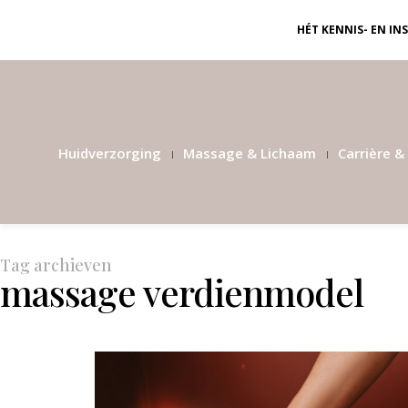
HÉT KENNIS- EN I
Huidverzorging
Massage & Lichaam
Carrière & 
Tag archieven
massage verdienmodel