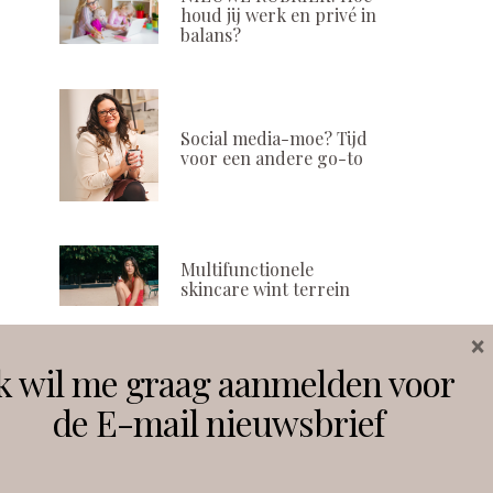
houd jij werk en privé in
balans?
Social media-moe? Tijd
voor een andere go-to
Multifunctionele
skincare wint terrein
×
k wil me graag aanmelden voor
Volg ons
de E-mail nieuwsbrief
Instagram
Facebook