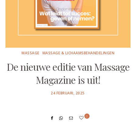
MASSAGE
MASSAGE & LICHAAMSBEHANDELINGEN
De nieuwe editie van Massage
Magazine is uit!
POSTED
24 FEBRUARI, 2025
ON
0