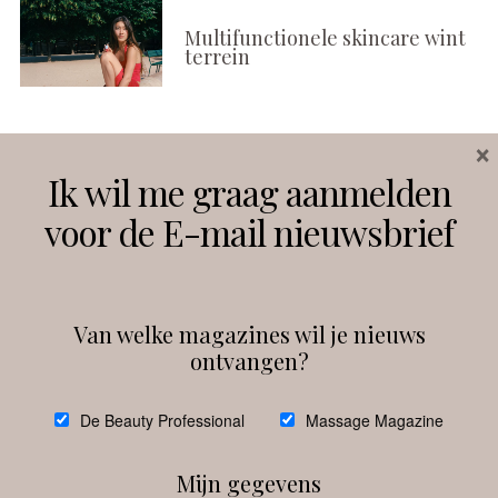
Multifunctionele skincare wint
terrein
×
Volg ons
Ik wil me graag aanmelden
voor de E-mail nieuwsbrief
Instagram
Facebook
Van welke magazines wil je nieuws
ontvangen?
@
debeautyprofessional
De Beauty Professional
Massage Magazine
Mijn gegevens