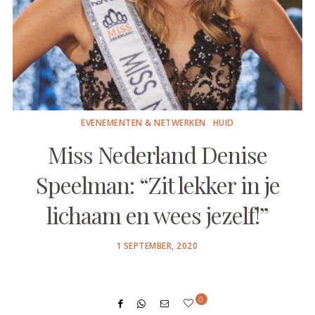
EVENEMENTEN & NETWERKEN
HUID
Miss Nederland Denise
Speelman: “Zit lekker in je
lichaam en wees jezelf!”
POSTED
1 SEPTEMBER, 2020
ON
0