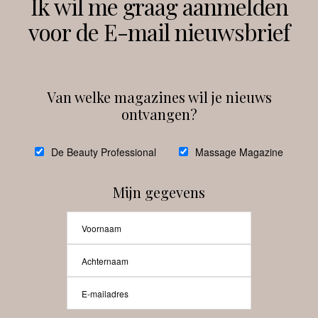
Ik wil me graag aanmelden
voor de E-mail nieuwsbrief
Instagram
Facebook
Van welke magazines wil je nieuws
ontvangen?
@
debeautyprofessional
De Beauty Professional
Massage Magazine
Mijn gegevens
Laat meer posts zien
Beauty-Pro.nl