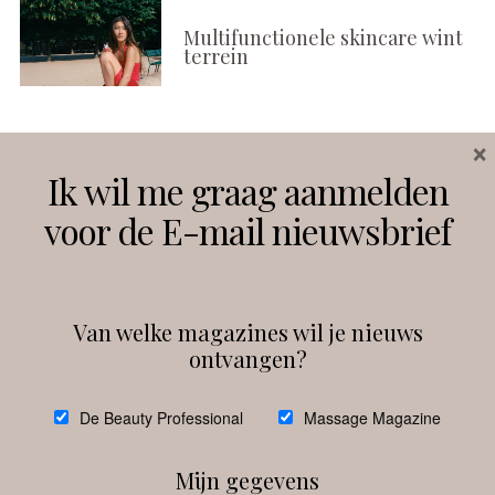
Multifunctionele skincare wint
terrein
×
Volg ons
Ik wil me graag aanmelden
voor de E-mail nieuwsbrief
Instagram
Facebook
Van welke magazines wil je nieuws
ontvangen?
@
debeautyprofessional
De Beauty Professional
Massage Magazine
Mijn gegevens