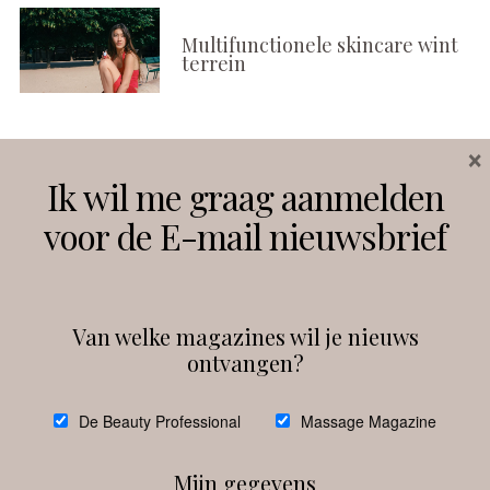
Multifunctionele skincare wint
terrein
×
Volg ons
Ik wil me graag aanmelden
voor de E-mail nieuwsbrief
Instagram
Facebook
Van welke magazines wil je nieuws
ontvangen?
@
debeautyprofessional
De Beauty Professional
Massage Magazine
Mijn gegevens