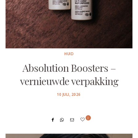
HUID
Absolution Boosters –
vernieuwde verpakking
POSTED
10 JULI, 2026
ON
0