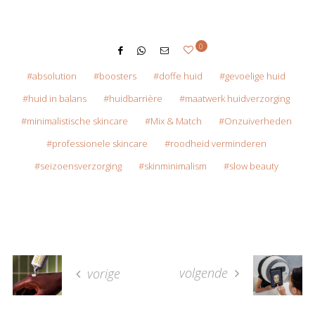
0
absolution
boosters
doffe huid
gevoelige huid
huid in balans
huidbarrière
maatwerk huidverzorging
minimalistische skincare
Mix & Match
Onzuiverheden
professionele skincare
roodheid verminderen
seizoensverzorging
skinminimalism
slow beauty
volgende
vorige