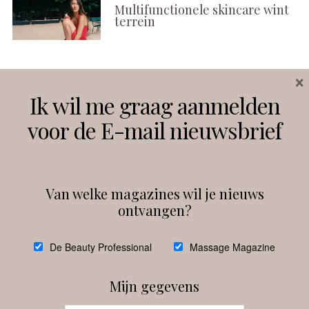
Multifunctionele skincare wint
terrein
×
Volg ons
Ik wil me graag aanmelden
voor de E-mail nieuwsbrief
Instagram
Facebook
Van welke magazines wil je nieuws
ontvangen?
@
debeautyprofessional
De Beauty Professional
Massage Magazine
Mijn gegevens