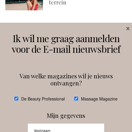
terrein
×
Volg ons
Ik wil me graag aanmelden
voor de E-mail nieuwsbrief
Instagram
Facebook
Van welke magazines wil je nieuws
ontvangen?
@
debeautyprofessional
De Beauty Professional
Massage Magazine
Mijn gegevens