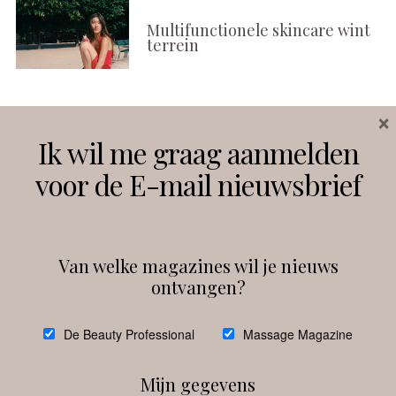
Multifunctionele skincare wint
terrein
×
Volg ons
Ik wil me graag aanmelden
voor de E-mail nieuwsbrief
Instagram
Facebook
Van welke magazines wil je nieuws
ontvangen?
@
debeautyprofessional
De Beauty Professional
Massage Magazine
Mijn gegevens