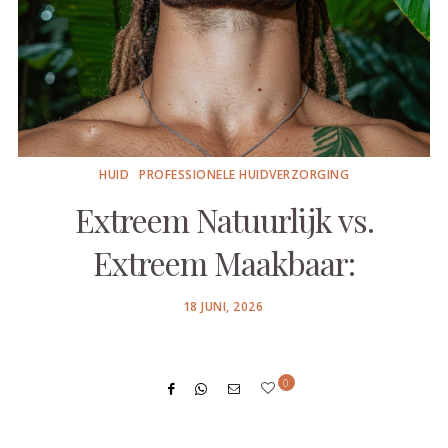
HUID
PROFESSIONELE HUIDVERZORGING
Extreem Natuurlijk vs.
Extreem Maakbaar:
POSTED
18 JUNI, 2026
ON
0